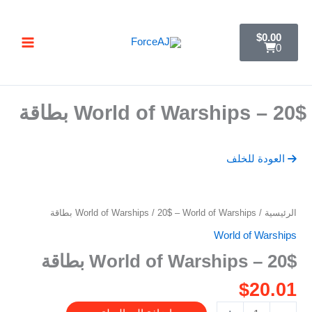
خطي
تسليم فوري فور الدفع مباشرة تظهر لك البطاقة ,
جرب ForceAJ الآن 🚀
لى
C
$
0.00
a
لمحتوى
0
r
t
20$ – World of Warships بطاقة
العودة للخلف
كمية
الرئيسية
/
/ 20$ – World of Warships بطاقة
World of Warships
20$
World of Warships
-
20$ – World of Warships بطاقة
World
of
$
20.01
Warships