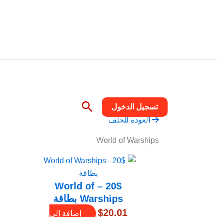
خطي
تسلي
لى
لمحتوى
البحث
تسجيل الدخول
العودة للخلف
World of Warships
20$ – World of
Warships بطاقة
$
20.01
إضافة إلى