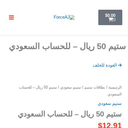
خطي
تسليم فوري فور الدفع مباشرة تظهر لك البطاقة ,
جرب ForceAJ الآن 🚀
لى
C
$
0.00
a
لمحتوى
0
r
t
ستيم 50 ريال – للحساب السعودي
العودة للخلف
كمية
الرئيسية
/
بطاقات ستيم
/
ستيم سعودي
/ ستيم 50 ريال – للحساب
ستيم
السعودي
50
ستيم سعودي
ريال
ستيم 50 ريال – للحساب السعودي
–
للحساب
$
12.91