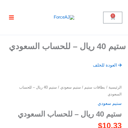
خطي
تسليم فوري فور الدفع مباشرة تظهر لك البطاقة ,
جرب ForceAJ الآن 🚀
لى
0
لمحتوى
C
a
r
t
ستيم 40 ريال – للحساب السعودي
العودة للخلف
كمية
الرئيسية
/
بطاقات ستيم
/
ستيم سعودي
/ ستيم 40 ريال – للحساب
ستيم
السعودي
40
ستيم سعودي
ريال
ستيم 40 ريال – للحساب السعودي
–
للحساب
$
10.33