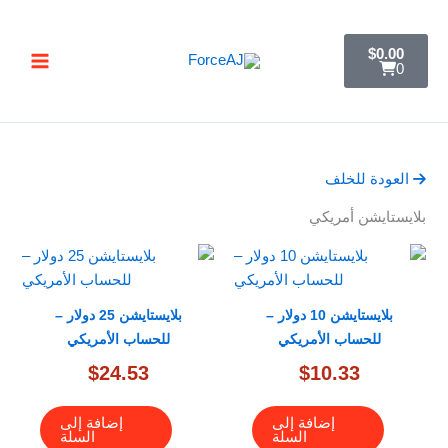
خطي
تسليم فوري فور الدفع مباشرة تظهر لك البطاقة ,
جرب ForceAJ الآن 🚀
لى
C
$
0.00
a
لمحتوى
0
r
t
العودة للخلف
بلايستايشن أمريكي
بلايستايشن 10 دولار –
بلايستايشن 25 دولار –
للحساب الأمريكي
للحساب الأمريكي
$
24.53
$
10.33
إضافة إلى
إضافة إلى
السلة
السلة