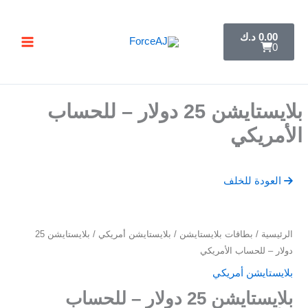
خطي
تسليم فوري فور الدفع مباشرة تظهر لك البطاقة ,
جرب ForceAJ الآن 🚀
لى
C
0.00
د.ك
a
لمحتوى
0
r
t
بلايستايشن 25 دولار – للحساب
الأمريكي
العودة للخلف
كمية
الرئيسية
/
بطاقات بلايستايشن
/
بلايستايشن أمريكي
/ بلايستايشن 25
بلايستايشن
دولار – للحساب الأمريكي
25
بلايستايشن أمريكي
دولار
بلايستايشن 25 دولار – للحساب
–