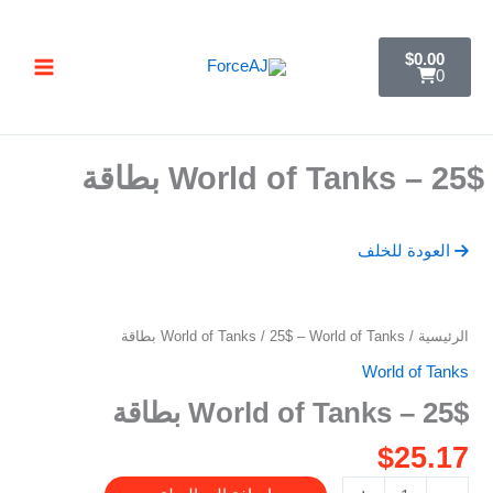
خطي
تسليم فوري فور الدفع مباشرة تظهر لك البطاقة ,
لى
C
جرب ForceAJ الآن 🚀
$
0.00
a
لمحتوى
0
r
t
25$ – World of Tanks بطاقة
العودة للخلف
كمية
الرئيسية
/
/ 25$ – World of Tanks بطاقة
World of Tanks
25$
World of Tanks
-
25$ – World of Tanks بطاقة
World
of
$
25.17
Tanks