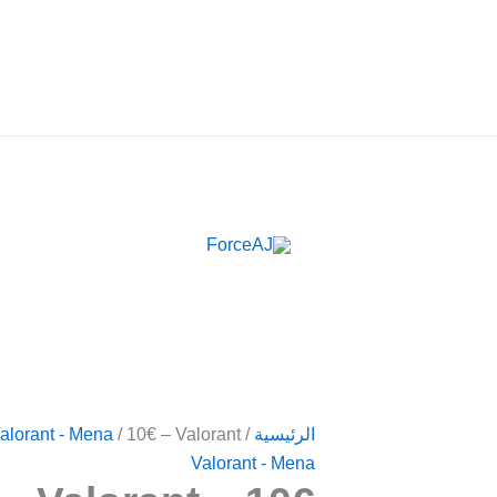
م فوري فور الدفع مباشرة تظهر لك البطاقة , جرب ForceAJ الآن 🚀
كمية
الرئيسية
/
/ 10€ – Valorant بطاقة
alorant - Mena
10€
Valorant - Mena
-