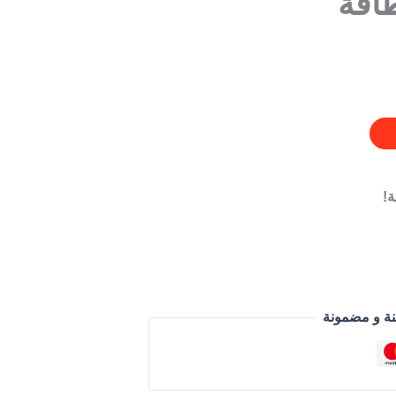
!
نة و مضمونة