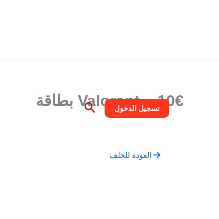
خطي
تسلي
لى
لمحتوى
10€ – Valorant بطاقة
البحث
تسجيل الدخول
العودة للخلف