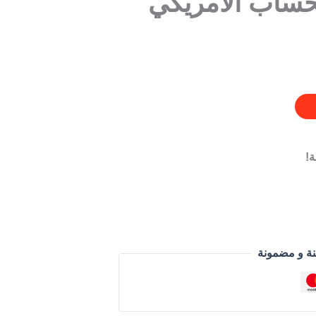
!
نة و مضمونة