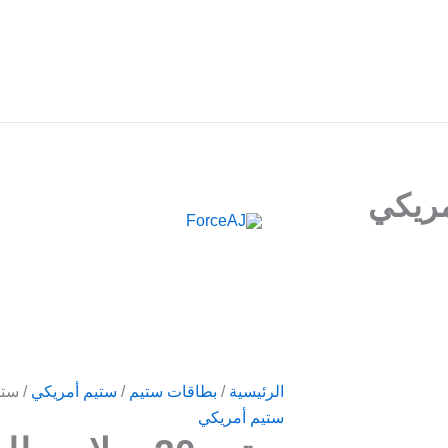
م فوري فور الدفع مباشرة تظهر لك البطاقة , جرب ForceAJ الآن 🚀
كمية
الرئيسية
/
بطاقات ستيم
/
ستيم أمريكي
/ ستيم 20 دولار – للح
ستيم
ستيم أمريكي
20