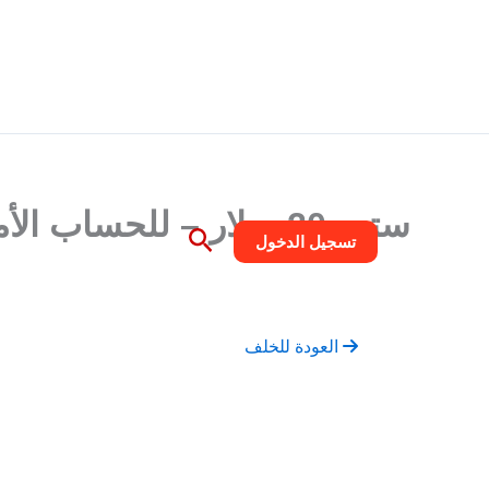
خطي
تسلي
لى
لمحتوى
ستيم 20 دولار – للحساب الأمريكي
البحث
تسجيل الدخول
العودة للخلف