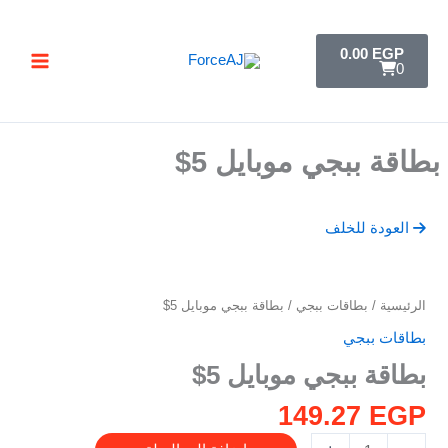
خطي
تسليم فوري فور الدفع مباشرة تظهر لك البطاقة ,
جرب ForceAJ الآن 🚀
لى
C
0.00
EGP
a
لمحتوى
0
r
t
بطاقة ببجي موبايل 5$
العودة للخلف
كمية
الرئيسية
/
بطاقات ببجي
/ بطاقة ببجي موبايل 5$
بطاقة
بطاقات ببجي
ببجي
بطاقة ببجي موبايل 5$
موبايل
5$
149.27
EGP