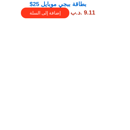
بطاقة ببجي موبايل 25$
9.11
.د.ب
إضافة إلى السلة