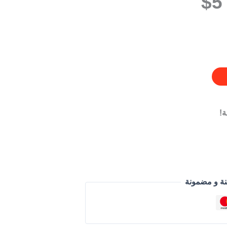
!
نة و مضمونة