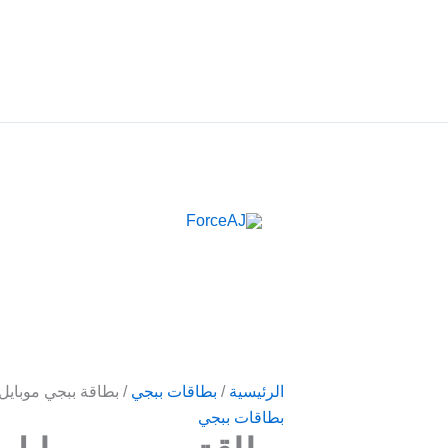
م فوري فور الدفع مباشرة تظهر لك البطاقة , جرب ForceAJ الآن 🚀
كمية
الرئيسية
/
بطاقات ببجي
/ بطاقة ببجي موبايل 5$
بطاقة
بطاقات ببجي
ببجي