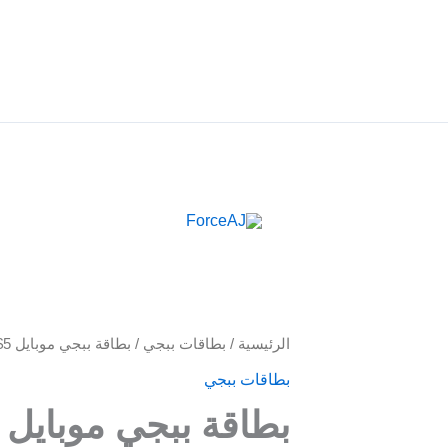
م فوري فور الدفع مباشرة تظهر لك البطاقة , جرب ForceAJ الآن 🚀
كمية
الرئيسية
/
بطاقات ببجي
/ بطاقة ببجي موبايل 5$
بطاقة
بطاقات ببجي
ببجي
بطاقة ببجي موبايل 5$
موبايل
5$