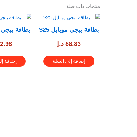
منتجات ذات صلة
بطاقة ببجي موبايل 25$
بطاقة ببجي مو
88.83
د.إ
2.98
إضافة إلى السلة
إضافة إل