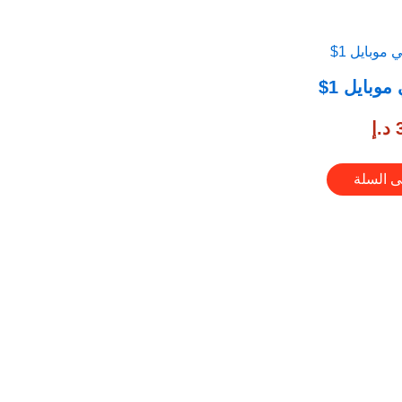
وبايل 1$
د.إ
ى السلة