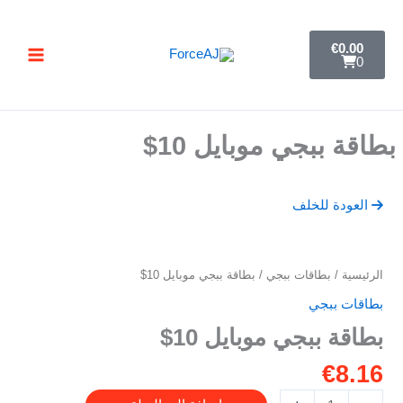
خطي
تسليم فوري فور الدفع مباشرة تظهر لك البطاقة ,
جرب ForceAJ الآن 🚀
لى
C
€
0.00
a
لمحتوى
0
r
t
بطاقة ببجي موبايل 10$
العودة للخلف
كمية
الرئيسية
/
بطاقات ببجي
/ بطاقة ببجي موبايل 10$
بطاقة
بطاقات ببجي
ببجي
بطاقة ببجي موبايل 10$
موبايل
10$
€
8.16