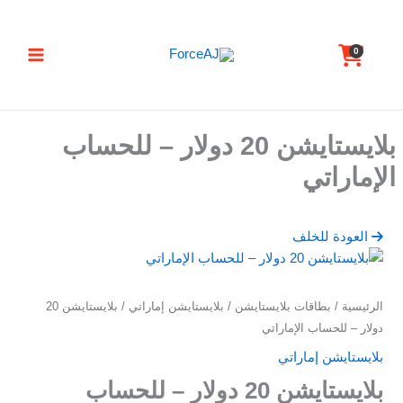
خطي
تسليم فوري فور الدفع مباشرة تظهر لك البطاقة ,
جرب ForceAJ الآن 🚀
لى
C
0
لمحتوى
a
r
t
بلايستايشن 20 دولار – للحساب
الإماراتي
العودة للخلف
كمية
الرئيسية
/
بطاقات بلايستايشن
/
بلايستايشن إماراتي
/ بلايستايشن 20
بلايستايشن
دولار – للحساب الإماراتي
20
بلايستايشن إماراتي
دولار
بلايستايشن 20 دولار – للحساب
–