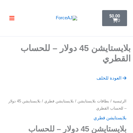
خطي
تسليم فوري فور الدفع مباشرة تظهر لك البطاقة ,
جرب ForceAJ الآن 🚀
لى
C
$
0.00
a
لمحتوى
0
r
t
بلايستايشن 45 دولار – للحساب
القطري
العودة للخلف
كمية
الرئيسية
/
بطاقات بلايستايشن
/
بلايستايشن قطري
/ بلايستايشن 45 دولار
بلايستايشن
– للحساب القطري
45
بلايستايشن قطري
دولار
بلايستايشن 45 دولار – للحساب
–