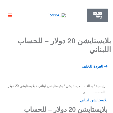
خطي
تسليم فوري فور الدفع مباشرة تظهر لك البطاقة ,
جرب ForceAJ الآن 🚀
لى
C
$
0.00
a
لمحتوى
0
r
t
بلايستايشن 20 دولار – للحساب
اللبناني
العودة للخلف
كمية
الرئيسية
/
بطاقات بلايستايشن
/
بلايستايشن لبناني
/ بلايستايشن 20 دولار
بلايستايشن
– للحساب اللبناني
20
بلايستايشن لبناني
دولار
بلايستايشن 20 دولار – للحساب
–