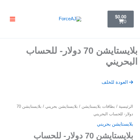
خطي
تسليم فوري فور الدفع مباشرة تظهر لك البطاقة ,
جرب ForceAJ الآن 🚀
لى
C
$
0.00
a
لمحتوى
0
r
t
بلايستايشن 70 دولار- للحساب
البحريني
العودة للخلف
كمية
الرئيسية
/
بطاقات بلايستايشن
/
بلايستايشن بحريني
/ بلايستايشن 70
بلايستايشن
دولار- للحساب البحريني
70
بلايستايشن بحريني
دولار-
بلايستايشن 70 دولار- للحساب
للحساب