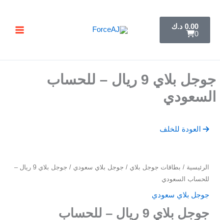
خطي
تسليم فوري فور الدفع مباشرة تظهر لك البطاقة ,
جرب ForceAJ الآن 🚀
لى
C
0.00
د.ك
a
لمحتوى
0
r
t
جوجل بلاي 9 ريال – للحساب
السعودي
العودة للخلف
كمية
الرئيسية
/
بطاقات جوجل بلاي
/
جوجل بلاي سعودي
/ جوجل بلاي 9 ريال –
جوجل
للحساب السعودي
بلاي
جوجل بلاي سعودي
9
جوجل بلاي 9 ريال – للحساب
ريال