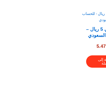
جوجل بلاي 5 ريال –
السعودي
5.47
 إلى
لة