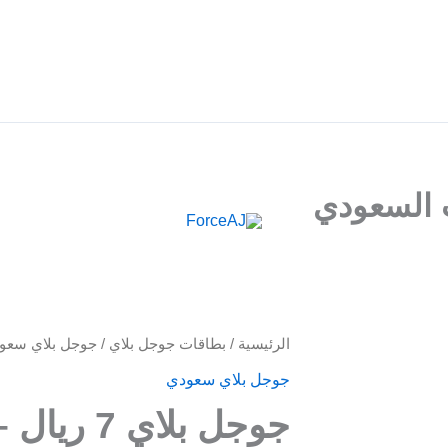
م فوري فور الدفع مباشرة تظهر لك البطاقة , جرب ForceAJ الآن 🚀
كمية
الرئيسية
/
بطاقات جوجل بلاي
/
جوجل بلاي سعو
جوجل
جوجل بلاي سعودي
بلاي
جوجل بلاي 7 ريال – للحساب السعودي
7
ريال