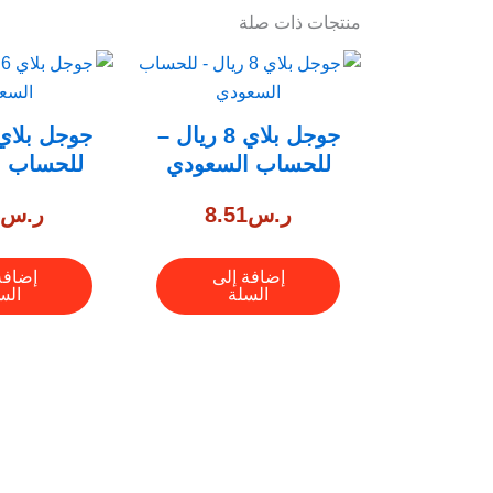
منتجات ذات صلة
جوجل بلاي 8 ريال –
للحساب السعودي
للحساب ا
ر.س
8.51
ر.س
4
إضافة إلى
إضافة
السلة
الس