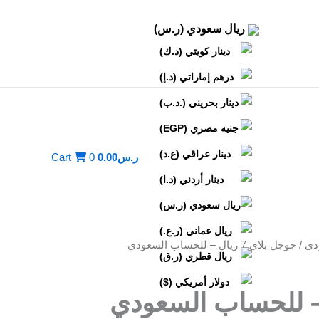
ريال سعودي (ر.س)
دينار كويتي (د.ك)
درهم إماراتي (د.إ)
دينار بحريني (.د.ب)
جنيه مصري (EGP)
دينار عراقي (ع.د)
ر.س
0.00
0
Cart
دينار أردني (د.ا)
ريال سعودي (ر.س)
ريال عماني (ر.ع.)
دي
/ جوجل بلاي 7 ريال – للحساب السعودي
ريال قطري (ر.ق)
دولار أمريكي ($)