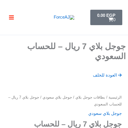
خطي
تسليم فوري فور الدفع مباشرة تظهر لك البطاقة ,
جرب ForceAJ الآن 🚀
لى
C
0.00
EGP
a
لمحتوى
0
r
t
جوجل بلاي 7 ريال – للحساب
السعودي
العودة للخلف
كمية
الرئيسية
/
بطاقات جوجل بلاي
/
جوجل بلاي سعودي
/ جوجل بلاي 7 ريال –
جوجل
للحساب السعودي
بلاي
جوجل بلاي سعودي
7
جوجل بلاي 7 ريال – للحساب
ريال