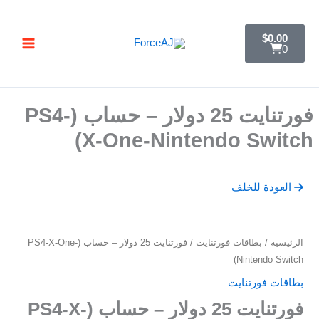
خطي
تسليم فوري فور الدفع مباشرة تظهر لك البطاقة ,
جرب ForceAJ الآن 🚀
لى
C
$
0.00
a
لمحتوى
0
r
t
فورتنايت 25 دولار – حساب (PS4-
X-One-Nintendo Switch)
العودة للخلف
كمية
الرئيسية
/
بطاقات فورتنايت
/ فورتنايت 25 دولار – حساب (PS4-X-One-
فورتنايت
Nintendo Switch)
25
بطاقات فورتنايت
دولار
فورتنايت 25 دولار – حساب (PS4-X-
-