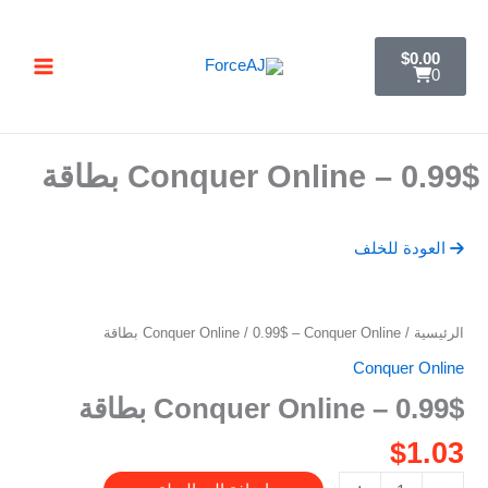
خطي
تسليم فوري فور الدفع مباشرة تظهر لك البطاقة ,
جرب ForceAJ الآن 🚀
لى
C
$
0.00
a
لمحتوى
0
r
t
0.99$ – Conquer Online بطاقة
العودة للخلف
كمية
الرئيسية
/
/ 0.99$ – Conquer Online بطاقة
Conquer Online
0.99$
Conquer Online
-
0.99$ – Conquer Online بطاقة
Conquer
Online
$
1.03
بطاقة