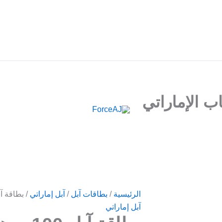
م فوري فور الدفع مباشرة تظهر لك البطاقة , جرب ForceAJ الآن 🚀
كمية
الرئيسية
/
بطاقات آبل
/
آبل إماراتي
/ بطاقة آبل 100 درهم – للحساب 
بطاقة
آبل إماراتي
آبل