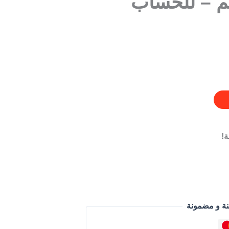
بل 100 درهم – للحساب
!
نة و مضمونة