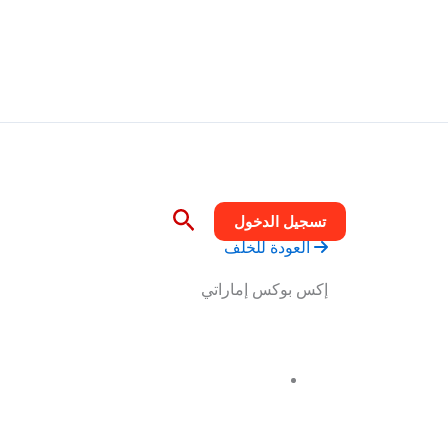
خطي
تسلي
لى
لمحتوى
البحث
تسجيل الدخول
العودة للخلف
إكس بوكس إماراتي