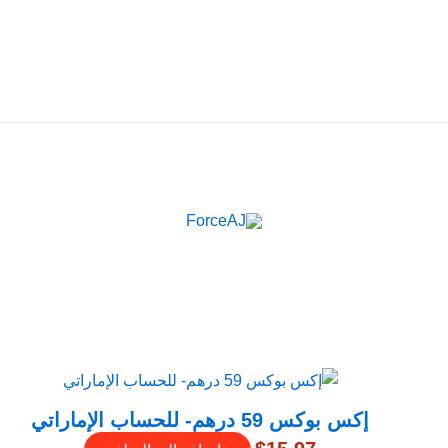
م فوري فور الدفع مباشرة تظهر لك البطاقة , جرب ForceAJ الآن 🚀
إكس بوكس 59 درهم- للحساب الإماراتي