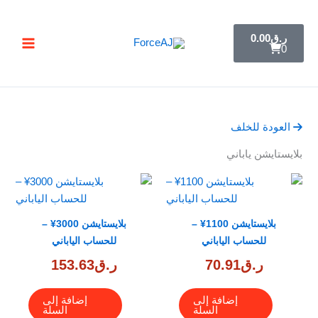
خطي
تسليم فوري فور الدفع مباشرة تظهر لك البطاقة ,
جرب ForceAJ الآن 🚀
لى
C
ر.ق
0.00
a
لمحتوى
0
r
t
العودة للخلف
بلايستايشن ياباني
بلايستايشن 1100¥ –
بلايستايشن 3000¥ –
للحساب الياباني
للحساب الياباني
ر.ق
70.91
ر.ق
153.63
إضافة إلى
إضافة إلى
السلة
السلة