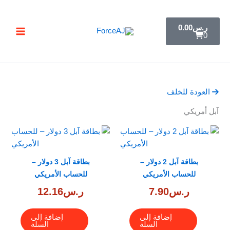
خطي
تسليم فوري فور الدفع مباشرة تظهر لك البطاقة ,
جرب ForceAJ الآن 🚀
لى
C
ر.س
0.00
a
لمحتوى
0
r
t
العودة للخلف
آبل أمريكي
بطاقة آبل 2 دولار –
بطاقة آبل 3 دولار –
للحساب الأمريكي
للحساب الأمريكي
ر.س
7.90
ر.س
12.16
إضافة إلى
إضافة إلى
السلة
السلة