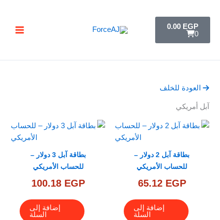
خطي
تسليم فوري فور الدفع مباشرة تظهر لك البطاقة ,
جرب ForceAJ الآن 🚀
لى
C
0.00
EGP
a
لمحتوى
0
r
t
العودة للخلف
آبل أمريكي
بطاقة آبل 2 دولار –
بطاقة آبل 3 دولار –
للحساب الأمريكي
للحساب الأمريكي
100.18
EGP
65.12
EGP
إضافة إلى
إضافة إلى
السلة
السلة