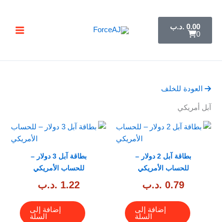
خطي
تسليم فوري فور الدفع مباشرة تظهر لك البطاقة ,
جرب ForceAJ الآن 🚀
لى
C
0.00
.د.ب
a
لمحتوى
0
r
t
العودة للخلف
آبل أمريكي
بطاقة آبل 2 دولار –
بطاقة آبل 3 دولار –
للحساب الأمريكي
للحساب الأمريكي
0.79
.د.ب
1.22
.د.ب
إضافة إلى
إضافة إلى
السلة
السلة