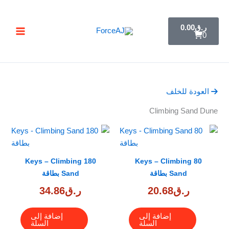
خطي
تسليم فوري فور الدفع مباشرة تظهر لك البطاقة ,
جرب ForceAJ الآن 🚀
لى
C
ر.ق
0.00
a
لمحتوى
0
r
t
العودة للخلف
Climbing Sand Dune
180 Keys – Climbing
80 Keys – Climbing
Sand بطاقة
Sand بطاقة
ر.ق
20.68
ر.ق
34.86
إضافة إلى
إضافة إلى
السلة
السلة