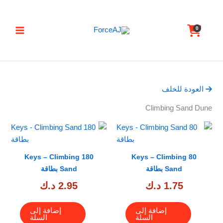
خطي
تسليم فوري فور الدفع مباشرة تظهر لك البطاقة ,
جرب ForceAJ الآن 🚀
لى
C
0
لمحتوى
a
r
t
العودة للخلف
Climbing Sand Dune
180 Keys – Climbing
80 Keys – Climbing
Sand بطاقة
Sand بطاقة
1.75
د.ك
2.95
د.ك
إضافة إلى
إضافة إلى
السلة
السلة